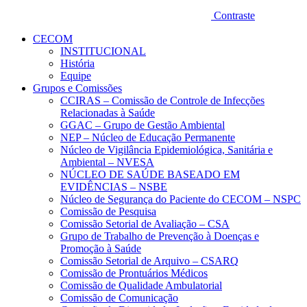
Contraste
CECOM
INSTITUCIONAL
História
Equipe
Grupos e Comissões
CCIRAS – Comissão de Controle de Infecções
Relacionadas à Saúde
GGAC – Grupo de Gestão Ambiental
NEP – Núcleo de Educação Permanente
Núcleo de Vigilância Epidemiológica, Sanitária e
Ambiental – NVESA
NÚCLEO DE SAÚDE BASEADO EM
EVIDÊNCIAS – NSBE
Núcleo de Segurança do Paciente do CECOM – NSPC
Comissão de Pesquisa
Comissão Setorial de Avaliação – CSA
Grupo de Trabalho de Prevenção à Doenças e
Promoção à Saúde
Comissão Setorial de Arquivo – CSARQ
Comissão de Prontuários Médicos
Comissão de Qualidade Ambulatorial
Comissão de Comunicação