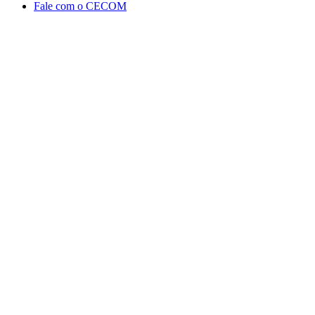
Fale com o CECOM
Aumentar fonte
Diminuir fonte