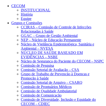
Conteúdo principal
Menu principal
Rodapé
CECOM
INSTITUCIONAL
História
Equipe
Grupos e Comissões
CCIRAS – Comissão de Controle de Infecções
Relacionadas à Saúde
GGAC – Grupo de Gestão Ambiental
NEP – Núcleo de Educação Permanente
Núcleo de Vigilância Epidemiológica, Sanitária e
Ambiental – NVESA
NÚCLEO DE SAÚDE BASEADO EM
EVIDÊNCIAS – NSBE
Núcleo de Segurança do Paciente do CECOM – NSPC
Comissão de Pesquisa
Comissão Setorial de Avaliação – CSA
Grupo de Trabalho de Prevenção à Doenças e
Promoção à Saúde
Comissão Setorial de Arquivo – CSARQ
Comissão de Prontuários Médicos
Comissão de Qualidade Ambulatorial
Comissão de Comunicação
Comissão de Diversidade, Inclusão e Equidade do
CECOM – CDIEC