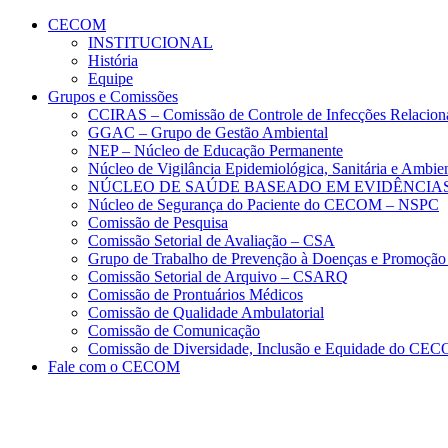
Conteúdo principal
Menu principal
Rodapé
CECOM
INSTITUCIONAL
História
Equipe
Grupos e Comissões
CCIRAS – Comissão de Controle de Infecções Relacion
GGAC – Grupo de Gestão Ambiental
NEP – Núcleo de Educação Permanente
Núcleo de Vigilância Epidemiológica, Sanitária e Amb
NÚCLEO DE SAÚDE BASEADO EM EVIDÊNCIAS
Núcleo de Segurança do Paciente do CECOM – NSPC
Comissão de Pesquisa
Comissão Setorial de Avaliação – CSA
Grupo de Trabalho de Prevenção à Doenças e Promoção
Comissão Setorial de Arquivo – CSARQ
Comissão de Prontuários Médicos
Comissão de Qualidade Ambulatorial
Comissão de Comunicação
Comissão de Diversidade, Inclusão e Equidade do C
Fale com o CECOM
Aumentar fonte