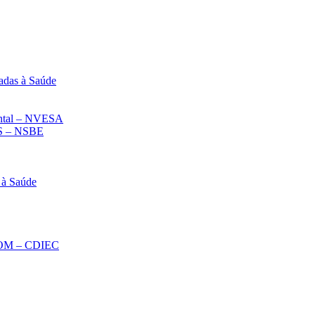
adas à Saúde
iental – NVESA
 – NSBE
 à Saúde
ECOM – CDIEC
Diminuir fonte