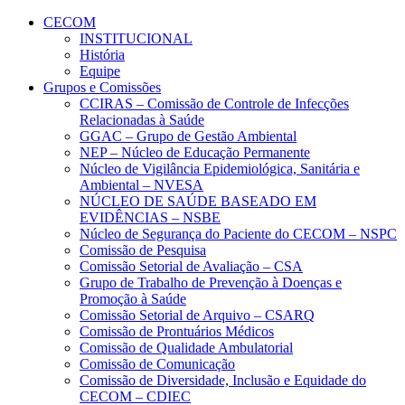
Conteúdo principal
Menu principal
Rodapé
CECOM
INSTITUCIONAL
História
Equipe
Grupos e Comissões
CCIRAS – Comissão de Controle de Infecções
Relacionadas à Saúde
GGAC – Grupo de Gestão Ambiental
NEP – Núcleo de Educação Permanente
Núcleo de Vigilância Epidemiológica, Sanitária e
Ambiental – NVESA
NÚCLEO DE SAÚDE BASEADO EM
EVIDÊNCIAS – NSBE
Núcleo de Segurança do Paciente do CECOM – NSPC
Comissão de Pesquisa
Comissão Setorial de Avaliação – CSA
Grupo de Trabalho de Prevenção à Doenças e
Promoção à Saúde
Comissão Setorial de Arquivo – CSARQ
Comissão de Prontuários Médicos
Comissão de Qualidade Ambulatorial
Comissão de Comunicação
Comissão de Diversidade, Inclusão e Equidade do
CECOM – CDIEC