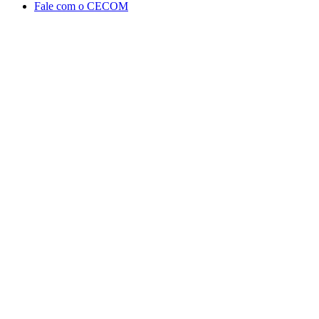
Fale com o CECOM
Aumentar fonte
Diminuir fonte