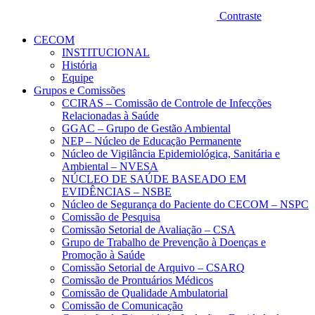
Contraste
CECOM
INSTITUCIONAL
História
Equipe
Grupos e Comissões
CCIRAS – Comissão de Controle de Infecções
Relacionadas à Saúde
GGAC – Grupo de Gestão Ambiental
NEP – Núcleo de Educação Permanente
Núcleo de Vigilância Epidemiológica, Sanitária e
Ambiental – NVESA
NÚCLEO DE SAÚDE BASEADO EM
EVIDÊNCIAS – NSBE
Núcleo de Segurança do Paciente do CECOM – NSPC
Comissão de Pesquisa
Comissão Setorial de Avaliação – CSA
Grupo de Trabalho de Prevenção à Doenças e
Promoção à Saúde
Comissão Setorial de Arquivo – CSARQ
Comissão de Prontuários Médicos
Comissão de Qualidade Ambulatorial
Comissão de Comunicação