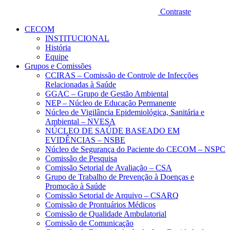
Contraste
CECOM
INSTITUCIONAL
História
Equipe
Grupos e Comissões
CCIRAS – Comissão de Controle de Infecções
Relacionadas à Saúde
GGAC – Grupo de Gestão Ambiental
NEP – Núcleo de Educação Permanente
Núcleo de Vigilância Epidemiológica, Sanitária e
Ambiental – NVESA
NÚCLEO DE SAÚDE BASEADO EM
EVIDÊNCIAS – NSBE
Núcleo de Segurança do Paciente do CECOM – NSPC
Comissão de Pesquisa
Comissão Setorial de Avaliação – CSA
Grupo de Trabalho de Prevenção à Doenças e
Promoção à Saúde
Comissão Setorial de Arquivo – CSARQ
Comissão de Prontuários Médicos
Comissão de Qualidade Ambulatorial
Comissão de Comunicação