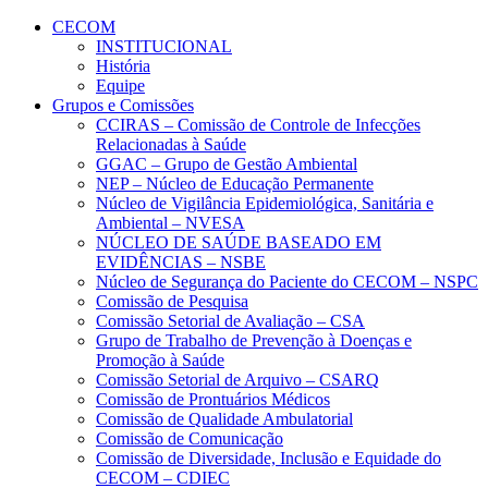
Conteúdo principal
Menu principal
Rodapé
CECOM
INSTITUCIONAL
História
Equipe
Grupos e Comissões
CCIRAS – Comissão de Controle de Infecções
Relacionadas à Saúde
GGAC – Grupo de Gestão Ambiental
NEP – Núcleo de Educação Permanente
Núcleo de Vigilância Epidemiológica, Sanitária e
Ambiental – NVESA
NÚCLEO DE SAÚDE BASEADO EM
EVIDÊNCIAS – NSBE
Núcleo de Segurança do Paciente do CECOM – NSPC
Comissão de Pesquisa
Comissão Setorial de Avaliação – CSA
Grupo de Trabalho de Prevenção à Doenças e
Promoção à Saúde
Comissão Setorial de Arquivo – CSARQ
Comissão de Prontuários Médicos
Comissão de Qualidade Ambulatorial
Comissão de Comunicação
Comissão de Diversidade, Inclusão e Equidade do
CECOM – CDIEC