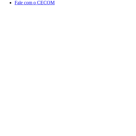
Fale com o CECOM
Aumentar fonte
Diminuir fonte