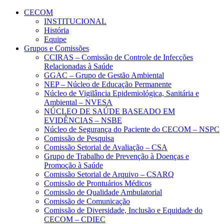
Conteúdo principal
Menu principal
Rodapé
CECOM
INSTITUCIONAL
História
Equipe
Grupos e Comissões
CCIRAS – Comissão de Controle de Infecções
Relacionadas à Saúde
GGAC – Grupo de Gestão Ambiental
NEP – Núcleo de Educação Permanente
Núcleo de Vigilância Epidemiológica, Sanitária e
Ambiental – NVESA
NÚCLEO DE SAÚDE BASEADO EM
EVIDÊNCIAS – NSBE
Núcleo de Segurança do Paciente do CECOM – NSPC
Comissão de Pesquisa
Comissão Setorial de Avaliação – CSA
Grupo de Trabalho de Prevenção à Doenças e
Promoção à Saúde
Comissão Setorial de Arquivo – CSARQ
Comissão de Prontuários Médicos
Comissão de Qualidade Ambulatorial
Comissão de Comunicação
Comissão de Diversidade, Inclusão e Equidade do
CECOM – CDIEC