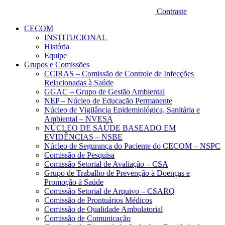
Contraste
CECOM
INSTITUCIONAL
História
Equipe
Grupos e Comissões
CCIRAS – Comissão de Controle de Infecções
Relacionadas à Saúde
GGAC – Grupo de Gestão Ambiental
NEP – Núcleo de Educação Permanente
Núcleo de Vigilância Epidemiológica, Sanitária e
Ambiental – NVESA
NÚCLEO DE SAÚDE BASEADO EM
EVIDÊNCIAS – NSBE
Núcleo de Segurança do Paciente do CECOM – NSPC
Comissão de Pesquisa
Comissão Setorial de Avaliação – CSA
Grupo de Trabalho de Prevenção à Doenças e
Promoção à Saúde
Comissão Setorial de Arquivo – CSARQ
Comissão de Prontuários Médicos
Comissão de Qualidade Ambulatorial
Comissão de Comunicação