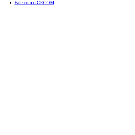
Fale com o CECOM
Aumentar fonte
Diminuir fonte