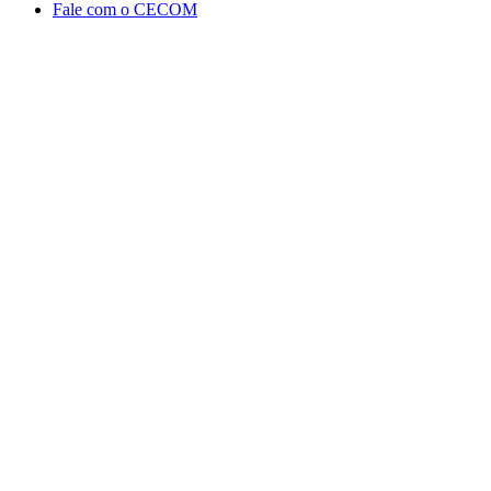
Fale com o CECOM
Aumentar fonte
Diminuir fonte