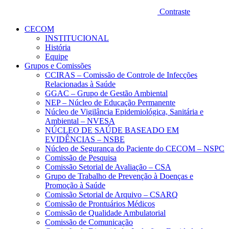
Contraste
CECOM
INSTITUCIONAL
História
Equipe
Grupos e Comissões
CCIRAS – Comissão de Controle de Infecções
Relacionadas à Saúde
GGAC – Grupo de Gestão Ambiental
NEP – Núcleo de Educação Permanente
Núcleo de Vigilância Epidemiológica, Sanitária e
Ambiental – NVESA
NÚCLEO DE SAÚDE BASEADO EM
EVIDÊNCIAS – NSBE
Núcleo de Segurança do Paciente do CECOM – NSPC
Comissão de Pesquisa
Comissão Setorial de Avaliação – CSA
Grupo de Trabalho de Prevenção à Doenças e
Promoção à Saúde
Comissão Setorial de Arquivo – CSARQ
Comissão de Prontuários Médicos
Comissão de Qualidade Ambulatorial
Comissão de Comunicação