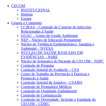
Conteúdo principal
Menu principal
Rodapé
CECOM
INSTITUCIONAL
História
Equipe
Grupos e Comissões
CCIRAS – Comissão de Controle de Infecções
Relacionadas à Saúde
GGAC – Grupo de Gestão Ambiental
NEP – Núcleo de Educação Permanente
Núcleo de Vigilância Epidemiológica, Sanitária e
Ambiental – NVESA
NÚCLEO DE SAÚDE BASEADO EM
EVIDÊNCIAS – NSBE
Núcleo de Segurança do Paciente do CECOM – NSPC
Comissão de Pesquisa
Comissão Setorial de Avaliação – CSA
Grupo de Trabalho de Prevenção à Doenças e
Promoção à Saúde
Comissão Setorial de Arquivo – CSARQ
Comissão de Prontuários Médicos
Comissão de Qualidade Ambulatorial
Comissão de Comunicação
Comissão de Diversidade, Inclusão e Equidade do
CECOM – CDIEC