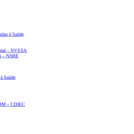
adas à Saúde
iental – NVESA
 – NSBE
 à Saúde
ECOM – CDIEC
Diminuir fonte