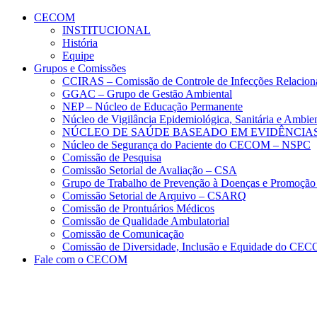
Conteúdo principal
Menu principal
Rodapé
CECOM
INSTITUCIONAL
História
Equipe
Grupos e Comissões
CCIRAS – Comissão de Controle de Infecções Relacion
GGAC – Grupo de Gestão Ambiental
NEP – Núcleo de Educação Permanente
Núcleo de Vigilância Epidemiológica, Sanitária e Amb
NÚCLEO DE SAÚDE BASEADO EM EVIDÊNCIAS
Núcleo de Segurança do Paciente do CECOM – NSPC
Comissão de Pesquisa
Comissão Setorial de Avaliação – CSA
Grupo de Trabalho de Prevenção à Doenças e Promoção
Comissão Setorial de Arquivo – CSARQ
Comissão de Prontuários Médicos
Comissão de Qualidade Ambulatorial
Comissão de Comunicação
Comissão de Diversidade, Inclusão e Equidade do C
Fale com o CECOM
Aumentar fonte