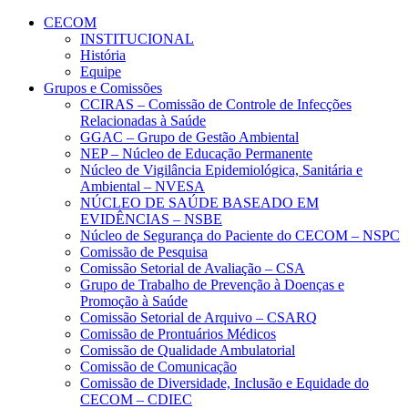
Conteúdo principal
Menu principal
Rodapé
CECOM
INSTITUCIONAL
História
Equipe
Grupos e Comissões
CCIRAS – Comissão de Controle de Infecções
Relacionadas à Saúde
GGAC – Grupo de Gestão Ambiental
NEP – Núcleo de Educação Permanente
Núcleo de Vigilância Epidemiológica, Sanitária e
Ambiental – NVESA
NÚCLEO DE SAÚDE BASEADO EM
EVIDÊNCIAS – NSBE
Núcleo de Segurança do Paciente do CECOM – NSPC
Comissão de Pesquisa
Comissão Setorial de Avaliação – CSA
Grupo de Trabalho de Prevenção à Doenças e
Promoção à Saúde
Comissão Setorial de Arquivo – CSARQ
Comissão de Prontuários Médicos
Comissão de Qualidade Ambulatorial
Comissão de Comunicação
Comissão de Diversidade, Inclusão e Equidade do
CECOM – CDIEC