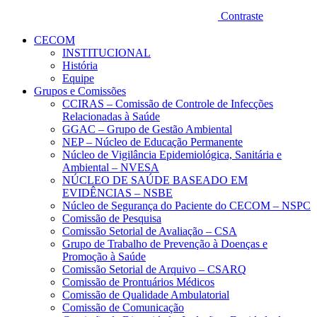
Contraste
CECOM
INSTITUCIONAL
História
Equipe
Grupos e Comissões
CCIRAS – Comissão de Controle de Infecções
Relacionadas à Saúde
GGAC – Grupo de Gestão Ambiental
NEP – Núcleo de Educação Permanente
Núcleo de Vigilância Epidemiológica, Sanitária e
Ambiental – NVESA
NÚCLEO DE SAÚDE BASEADO EM
EVIDÊNCIAS – NSBE
Núcleo de Segurança do Paciente do CECOM – NSPC
Comissão de Pesquisa
Comissão Setorial de Avaliação – CSA
Grupo de Trabalho de Prevenção à Doenças e
Promoção à Saúde
Comissão Setorial de Arquivo – CSARQ
Comissão de Prontuários Médicos
Comissão de Qualidade Ambulatorial
Comissão de Comunicação