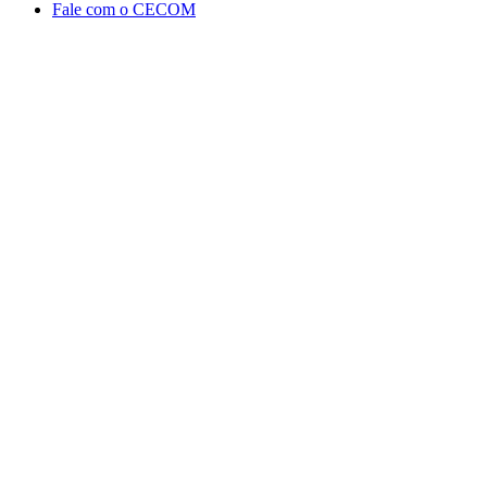
Fale com o CECOM
Aumentar fonte
Diminuir fonte