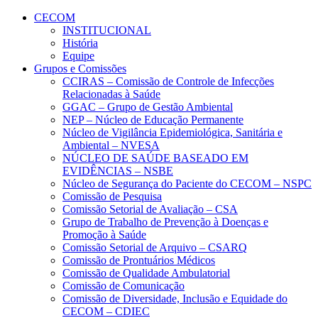
Conteúdo principal
Menu principal
Rodapé
CECOM
INSTITUCIONAL
História
Equipe
Grupos e Comissões
CCIRAS – Comissão de Controle de Infecções
Relacionadas à Saúde
GGAC – Grupo de Gestão Ambiental
NEP – Núcleo de Educação Permanente
Núcleo de Vigilância Epidemiológica, Sanitária e
Ambiental – NVESA
NÚCLEO DE SAÚDE BASEADO EM
EVIDÊNCIAS – NSBE
Núcleo de Segurança do Paciente do CECOM – NSPC
Comissão de Pesquisa
Comissão Setorial de Avaliação – CSA
Grupo de Trabalho de Prevenção à Doenças e
Promoção à Saúde
Comissão Setorial de Arquivo – CSARQ
Comissão de Prontuários Médicos
Comissão de Qualidade Ambulatorial
Comissão de Comunicação
Comissão de Diversidade, Inclusão e Equidade do
CECOM – CDIEC