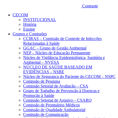
Contraste
CECOM
INSTITUCIONAL
História
Equipe
Grupos e Comissões
CCIRAS – Comissão de Controle de Infecções
Relacionadas à Saúde
GGAC – Grupo de Gestão Ambiental
NEP – Núcleo de Educação Permanente
Núcleo de Vigilância Epidemiológica, Sanitária e
Ambiental – NVESA
NÚCLEO DE SAÚDE BASEADO EM
EVIDÊNCIAS – NSBE
Núcleo de Segurança do Paciente do CECOM – NSPC
Comissão de Pesquisa
Comissão Setorial de Avaliação – CSA
Grupo de Trabalho de Prevenção à Doenças e
Promoção à Saúde
Comissão Setorial de Arquivo – CSARQ
Comissão de Prontuários Médicos
Comissão de Qualidade Ambulatorial
Comissão de Comunicação