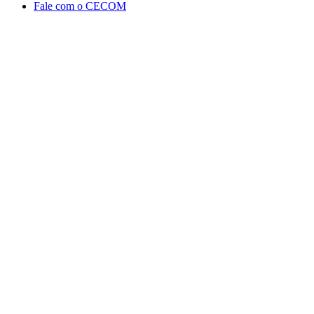
Fale com o CECOM
Aumentar fonte
Diminuir fonte