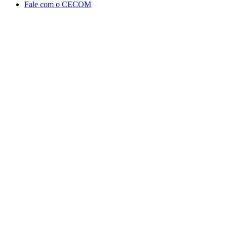
Fale com o CECOM
Aumentar fonte
Diminuir fonte