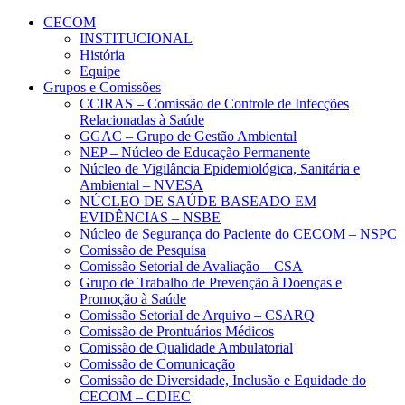
Conteúdo principal
Menu principal
Rodapé
CECOM
INSTITUCIONAL
História
Equipe
Grupos e Comissões
CCIRAS – Comissão de Controle de Infecções
Relacionadas à Saúde
GGAC – Grupo de Gestão Ambiental
NEP – Núcleo de Educação Permanente
Núcleo de Vigilância Epidemiológica, Sanitária e
Ambiental – NVESA
NÚCLEO DE SAÚDE BASEADO EM
EVIDÊNCIAS – NSBE
Núcleo de Segurança do Paciente do CECOM – NSPC
Comissão de Pesquisa
Comissão Setorial de Avaliação – CSA
Grupo de Trabalho de Prevenção à Doenças e
Promoção à Saúde
Comissão Setorial de Arquivo – CSARQ
Comissão de Prontuários Médicos
Comissão de Qualidade Ambulatorial
Comissão de Comunicação
Comissão de Diversidade, Inclusão e Equidade do
CECOM – CDIEC