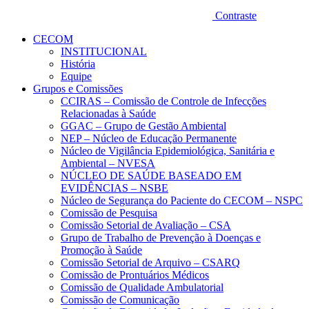
Contraste
CECOM
INSTITUCIONAL
História
Equipe
Grupos e Comissões
CCIRAS – Comissão de Controle de Infecções
Relacionadas à Saúde
GGAC – Grupo de Gestão Ambiental
NEP – Núcleo de Educação Permanente
Núcleo de Vigilância Epidemiológica, Sanitária e
Ambiental – NVESA
NÚCLEO DE SAÚDE BASEADO EM
EVIDÊNCIAS – NSBE
Núcleo de Segurança do Paciente do CECOM – NSPC
Comissão de Pesquisa
Comissão Setorial de Avaliação – CSA
Grupo de Trabalho de Prevenção à Doenças e
Promoção à Saúde
Comissão Setorial de Arquivo – CSARQ
Comissão de Prontuários Médicos
Comissão de Qualidade Ambulatorial
Comissão de Comunicação