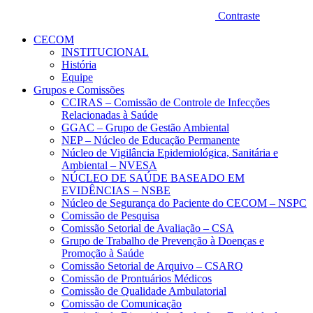
Contraste
CECOM
INSTITUCIONAL
História
Equipe
Grupos e Comissões
CCIRAS – Comissão de Controle de Infecções
Relacionadas à Saúde
GGAC – Grupo de Gestão Ambiental
NEP – Núcleo de Educação Permanente
Núcleo de Vigilância Epidemiológica, Sanitária e
Ambiental – NVESA
NÚCLEO DE SAÚDE BASEADO EM
EVIDÊNCIAS – NSBE
Núcleo de Segurança do Paciente do CECOM – NSPC
Comissão de Pesquisa
Comissão Setorial de Avaliação – CSA
Grupo de Trabalho de Prevenção à Doenças e
Promoção à Saúde
Comissão Setorial de Arquivo – CSARQ
Comissão de Prontuários Médicos
Comissão de Qualidade Ambulatorial
Comissão de Comunicação