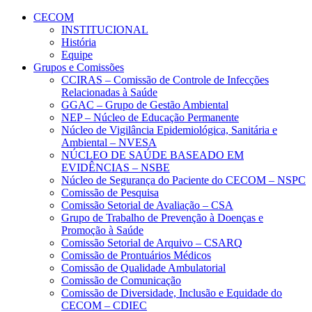
Conteúdo principal
Menu principal
Rodapé
CECOM
INSTITUCIONAL
História
Equipe
Grupos e Comissões
CCIRAS – Comissão de Controle de Infecções
Relacionadas à Saúde
GGAC – Grupo de Gestão Ambiental
NEP – Núcleo de Educação Permanente
Núcleo de Vigilância Epidemiológica, Sanitária e
Ambiental – NVESA
NÚCLEO DE SAÚDE BASEADO EM
EVIDÊNCIAS – NSBE
Núcleo de Segurança do Paciente do CECOM – NSPC
Comissão de Pesquisa
Comissão Setorial de Avaliação – CSA
Grupo de Trabalho de Prevenção à Doenças e
Promoção à Saúde
Comissão Setorial de Arquivo – CSARQ
Comissão de Prontuários Médicos
Comissão de Qualidade Ambulatorial
Comissão de Comunicação
Comissão de Diversidade, Inclusão e Equidade do
CECOM – CDIEC