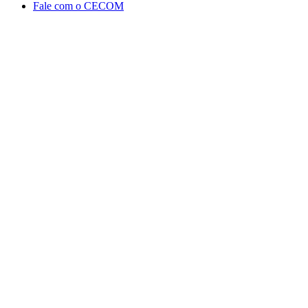
Fale com o CECOM
Aumentar fonte
Diminuir fonte