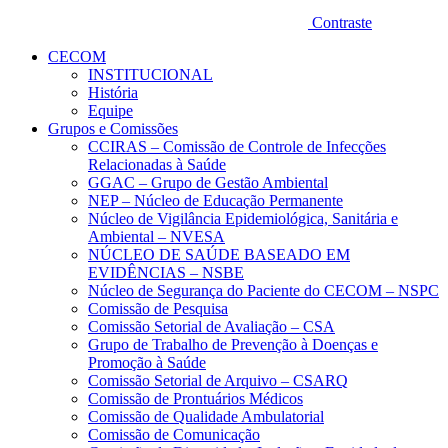
Contraste
CECOM
INSTITUCIONAL
História
Equipe
Grupos e Comissões
CCIRAS – Comissão de Controle de Infecções
Relacionadas à Saúde
GGAC – Grupo de Gestão Ambiental
NEP – Núcleo de Educação Permanente
Núcleo de Vigilância Epidemiológica, Sanitária e
Ambiental – NVESA
NÚCLEO DE SAÚDE BASEADO EM
EVIDÊNCIAS – NSBE
Núcleo de Segurança do Paciente do CECOM – NSPC
Comissão de Pesquisa
Comissão Setorial de Avaliação – CSA
Grupo de Trabalho de Prevenção à Doenças e
Promoção à Saúde
Comissão Setorial de Arquivo – CSARQ
Comissão de Prontuários Médicos
Comissão de Qualidade Ambulatorial
Comissão de Comunicação