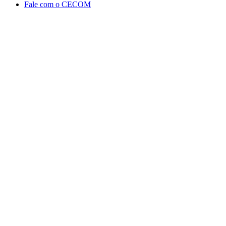
Fale com o CECOM
Aumentar fonte
Diminuir fonte