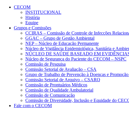
Conteúdo principal
Menu principal
Rodapé
CECOM
INSTITUCIONAL
História
Equipe
Grupos e Comissões
CCIRAS – Comissão de Controle de Infecções Relacion
GGAC – Grupo de Gestão Ambiental
NEP – Núcleo de Educação Permanente
Núcleo de Vigilância Epidemiológica, Sanitária e Amb
NÚCLEO DE SAÚDE BASEADO EM EVIDÊNCIAS
Núcleo de Segurança do Paciente do CECOM – NSPC
Comissão de Pesquisa
Comissão Setorial de Avaliação – CSA
Grupo de Trabalho de Prevenção à Doenças e Promoção
Comissão Setorial de Arquivo – CSARQ
Comissão de Prontuários Médicos
Comissão de Qualidade Ambulatorial
Comissão de Comunicação
Comissão de Diversidade, Inclusão e Equidade do C
Fale com o CECOM
Aumentar fonte