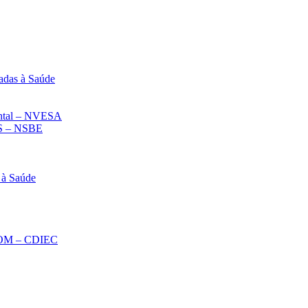
adas à Saúde
iental – NVESA
 – NSBE
 à Saúde
ECOM – CDIEC
Diminuir fonte