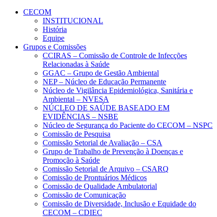
Conteúdo principal
Menu principal
Rodapé
CECOM
INSTITUCIONAL
História
Equipe
Grupos e Comissões
CCIRAS – Comissão de Controle de Infecções
Relacionadas à Saúde
GGAC – Grupo de Gestão Ambiental
NEP – Núcleo de Educação Permanente
Núcleo de Vigilância Epidemiológica, Sanitária e
Ambiental – NVESA
NÚCLEO DE SAÚDE BASEADO EM
EVIDÊNCIAS – NSBE
Núcleo de Segurança do Paciente do CECOM – NSPC
Comissão de Pesquisa
Comissão Setorial de Avaliação – CSA
Grupo de Trabalho de Prevenção à Doenças e
Promoção à Saúde
Comissão Setorial de Arquivo – CSARQ
Comissão de Prontuários Médicos
Comissão de Qualidade Ambulatorial
Comissão de Comunicação
Comissão de Diversidade, Inclusão e Equidade do
CECOM – CDIEC