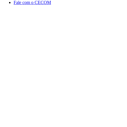
Fale com o CECOM
Aumentar fonte
Diminuir fonte