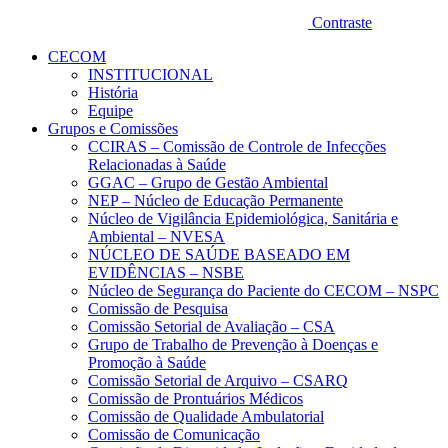
Contraste
CECOM
INSTITUCIONAL
História
Equipe
Grupos e Comissões
CCIRAS – Comissão de Controle de Infecções
Relacionadas à Saúde
GGAC – Grupo de Gestão Ambiental
NEP – Núcleo de Educação Permanente
Núcleo de Vigilância Epidemiológica, Sanitária e
Ambiental – NVESA
NÚCLEO DE SAÚDE BASEADO EM
EVIDÊNCIAS – NSBE
Núcleo de Segurança do Paciente do CECOM – NSPC
Comissão de Pesquisa
Comissão Setorial de Avaliação – CSA
Grupo de Trabalho de Prevenção à Doenças e
Promoção à Saúde
Comissão Setorial de Arquivo – CSARQ
Comissão de Prontuários Médicos
Comissão de Qualidade Ambulatorial
Comissão de Comunicação