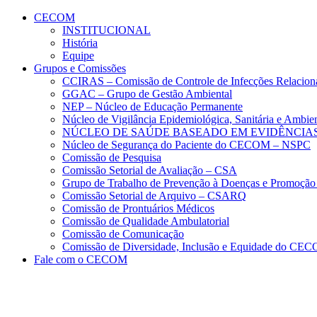
Conteúdo principal
Menu principal
Rodapé
CECOM
INSTITUCIONAL
História
Equipe
Grupos e Comissões
CCIRAS – Comissão de Controle de Infecções Relacion
GGAC – Grupo de Gestão Ambiental
NEP – Núcleo de Educação Permanente
Núcleo de Vigilância Epidemiológica, Sanitária e Amb
NÚCLEO DE SAÚDE BASEADO EM EVIDÊNCIAS
Núcleo de Segurança do Paciente do CECOM – NSPC
Comissão de Pesquisa
Comissão Setorial de Avaliação – CSA
Grupo de Trabalho de Prevenção à Doenças e Promoção
Comissão Setorial de Arquivo – CSARQ
Comissão de Prontuários Médicos
Comissão de Qualidade Ambulatorial
Comissão de Comunicação
Comissão de Diversidade, Inclusão e Equidade do C
Fale com o CECOM
Aumentar fonte