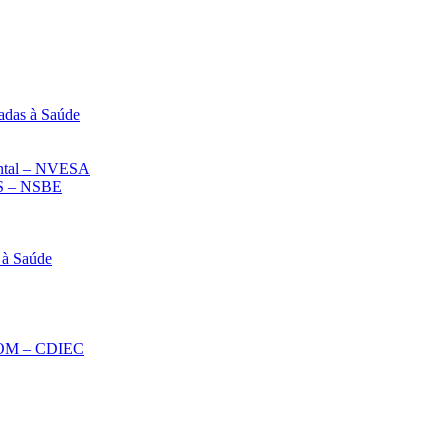
adas à Saúde
iental – NVESA
 – NSBE
 à Saúde
ECOM – CDIEC
Diminuir fonte