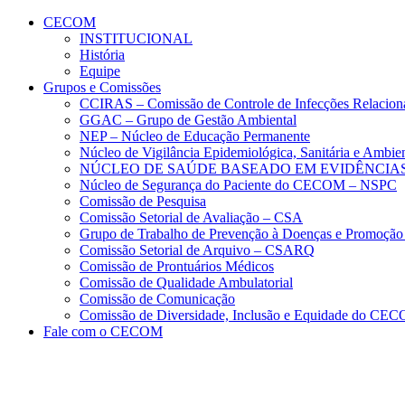
Conteúdo principal
Menu principal
Rodapé
CECOM
INSTITUCIONAL
História
Equipe
Grupos e Comissões
CCIRAS – Comissão de Controle de Infecções Relacion
GGAC – Grupo de Gestão Ambiental
NEP – Núcleo de Educação Permanente
Núcleo de Vigilância Epidemiológica, Sanitária e Amb
NÚCLEO DE SAÚDE BASEADO EM EVIDÊNCIAS
Núcleo de Segurança do Paciente do CECOM – NSPC
Comissão de Pesquisa
Comissão Setorial de Avaliação – CSA
Grupo de Trabalho de Prevenção à Doenças e Promoção
Comissão Setorial de Arquivo – CSARQ
Comissão de Prontuários Médicos
Comissão de Qualidade Ambulatorial
Comissão de Comunicação
Comissão de Diversidade, Inclusão e Equidade do C
Fale com o CECOM
Aumentar fonte