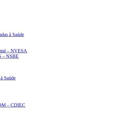
adas à Saúde
iental – NVESA
 – NSBE
 à Saúde
ECOM – CDIEC
Diminuir fonte