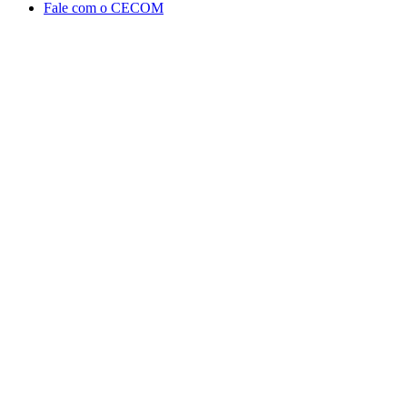
Fale com o CECOM
Aumentar fonte
Diminuir fonte