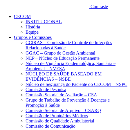
Contraste
CECOM
INSTITUCIONAL
História
Equipe
Grupos e Comissões
CCIRAS – Comissão de Controle de Infecções
Relacionadas à Saúde
GGAC – Grupo de Gestão Ambiental
NEP – Núcleo de Educação Permanente
Núcleo de Vigilância Epidemiológica, Sanitária e
Ambiental – NVESA
NÚCLEO DE SAÚDE BASEADO EM
EVIDÊNCIAS – NSBE
Núcleo de Segurança do Paciente do CECOM – NSPC
Comissão de Pesquisa
Comissão Setorial de Avaliação – CSA
Grupo de Trabalho de Prevenção à Doenças e
Promoção à Saúde
Comissão Setorial de Arquivo – CSARQ
Comissão de Prontuários Médicos
Comissão de Qualidade Ambulatorial
Comissão de Comunicação