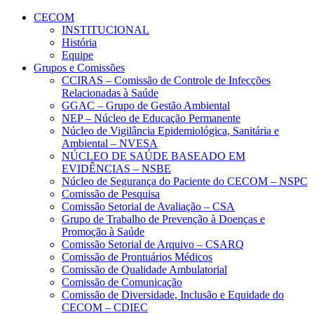
Conteúdo principal
Menu principal
Rodapé
CECOM
INSTITUCIONAL
História
Equipe
Grupos e Comissões
CCIRAS – Comissão de Controle de Infecções
Relacionadas à Saúde
GGAC – Grupo de Gestão Ambiental
NEP – Núcleo de Educação Permanente
Núcleo de Vigilância Epidemiológica, Sanitária e
Ambiental – NVESA
NÚCLEO DE SAÚDE BASEADO EM
EVIDÊNCIAS – NSBE
Núcleo de Segurança do Paciente do CECOM – NSPC
Comissão de Pesquisa
Comissão Setorial de Avaliação – CSA
Grupo de Trabalho de Prevenção à Doenças e
Promoção à Saúde
Comissão Setorial de Arquivo – CSARQ
Comissão de Prontuários Médicos
Comissão de Qualidade Ambulatorial
Comissão de Comunicação
Comissão de Diversidade, Inclusão e Equidade do
CECOM – CDIEC