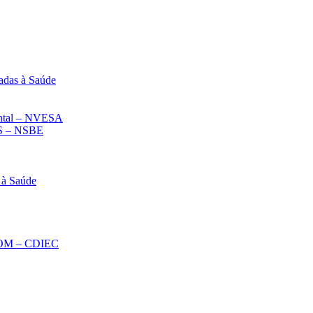
adas à Saúde
iental – NVESA
 – NSBE
 à Saúde
ECOM – CDIEC
Diminuir fonte