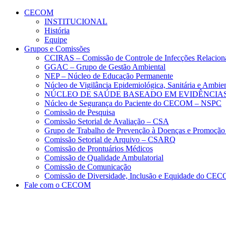
Conteúdo principal
Menu principal
Rodapé
CECOM
INSTITUCIONAL
História
Equipe
Grupos e Comissões
CCIRAS – Comissão de Controle de Infecções Relacion
GGAC – Grupo de Gestão Ambiental
NEP – Núcleo de Educação Permanente
Núcleo de Vigilância Epidemiológica, Sanitária e Amb
NÚCLEO DE SAÚDE BASEADO EM EVIDÊNCIAS
Núcleo de Segurança do Paciente do CECOM – NSPC
Comissão de Pesquisa
Comissão Setorial de Avaliação – CSA
Grupo de Trabalho de Prevenção à Doenças e Promoção
Comissão Setorial de Arquivo – CSARQ
Comissão de Prontuários Médicos
Comissão de Qualidade Ambulatorial
Comissão de Comunicação
Comissão de Diversidade, Inclusão e Equidade do C
Fale com o CECOM
Aumentar fonte