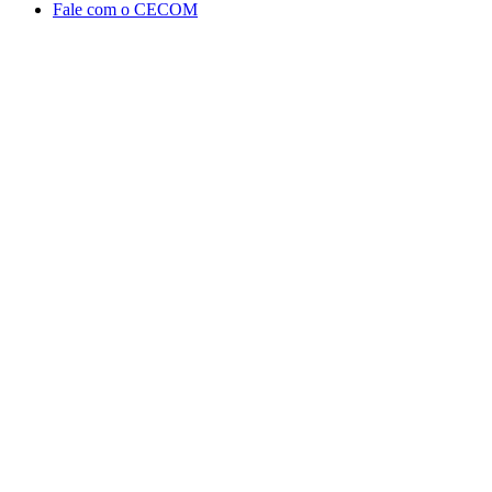
Fale com o CECOM
Aumentar fonte
Diminuir fonte