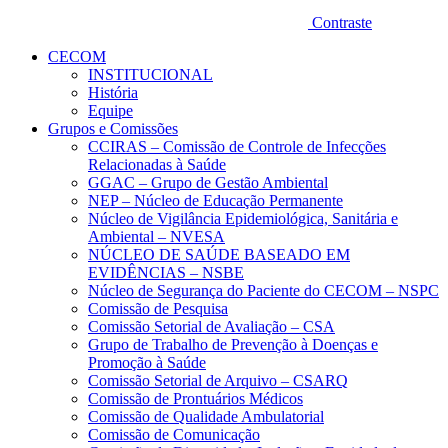
Contraste
CECOM
INSTITUCIONAL
História
Equipe
Grupos e Comissões
CCIRAS – Comissão de Controle de Infecções
Relacionadas à Saúde
GGAC – Grupo de Gestão Ambiental
NEP – Núcleo de Educação Permanente
Núcleo de Vigilância Epidemiológica, Sanitária e
Ambiental – NVESA
NÚCLEO DE SAÚDE BASEADO EM
EVIDÊNCIAS – NSBE
Núcleo de Segurança do Paciente do CECOM – NSPC
Comissão de Pesquisa
Comissão Setorial de Avaliação – CSA
Grupo de Trabalho de Prevenção à Doenças e
Promoção à Saúde
Comissão Setorial de Arquivo – CSARQ
Comissão de Prontuários Médicos
Comissão de Qualidade Ambulatorial
Comissão de Comunicação