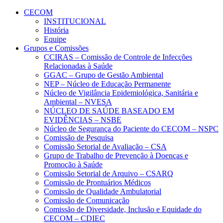
Conteúdo principal
Menu principal
Rodapé
CECOM
INSTITUCIONAL
História
Equipe
Grupos e Comissões
CCIRAS – Comissão de Controle de Infecções
Relacionadas à Saúde
GGAC – Grupo de Gestão Ambiental
NEP – Núcleo de Educação Permanente
Núcleo de Vigilância Epidemiológica, Sanitária e
Ambiental – NVESA
NÚCLEO DE SAÚDE BASEADO EM
EVIDÊNCIAS – NSBE
Núcleo de Segurança do Paciente do CECOM – NSPC
Comissão de Pesquisa
Comissão Setorial de Avaliação – CSA
Grupo de Trabalho de Prevenção à Doenças e
Promoção à Saúde
Comissão Setorial de Arquivo – CSARQ
Comissão de Prontuários Médicos
Comissão de Qualidade Ambulatorial
Comissão de Comunicação
Comissão de Diversidade, Inclusão e Equidade do
CECOM – CDIEC