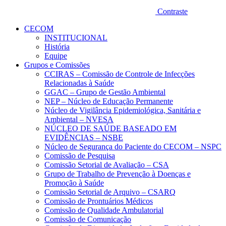
Contraste
CECOM
INSTITUCIONAL
História
Equipe
Grupos e Comissões
CCIRAS – Comissão de Controle de Infecções
Relacionadas à Saúde
GGAC – Grupo de Gestão Ambiental
NEP – Núcleo de Educação Permanente
Núcleo de Vigilância Epidemiológica, Sanitária e
Ambiental – NVESA
NÚCLEO DE SAÚDE BASEADO EM
EVIDÊNCIAS – NSBE
Núcleo de Segurança do Paciente do CECOM – NSPC
Comissão de Pesquisa
Comissão Setorial de Avaliação – CSA
Grupo de Trabalho de Prevenção à Doenças e
Promoção à Saúde
Comissão Setorial de Arquivo – CSARQ
Comissão de Prontuários Médicos
Comissão de Qualidade Ambulatorial
Comissão de Comunicação