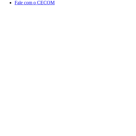
Fale com o CECOM
Aumentar fonte
Diminuir fonte