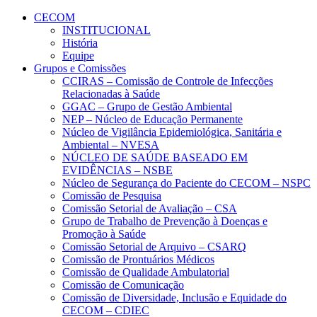
Conteúdo principal
Menu principal
Rodapé
CECOM
INSTITUCIONAL
História
Equipe
Grupos e Comissões
CCIRAS – Comissão de Controle de Infecções
Relacionadas à Saúde
GGAC – Grupo de Gestão Ambiental
NEP – Núcleo de Educação Permanente
Núcleo de Vigilância Epidemiológica, Sanitária e
Ambiental – NVESA
NÚCLEO DE SAÚDE BASEADO EM
EVIDÊNCIAS – NSBE
Núcleo de Segurança do Paciente do CECOM – NSPC
Comissão de Pesquisa
Comissão Setorial de Avaliação – CSA
Grupo de Trabalho de Prevenção à Doenças e
Promoção à Saúde
Comissão Setorial de Arquivo – CSARQ
Comissão de Prontuários Médicos
Comissão de Qualidade Ambulatorial
Comissão de Comunicação
Comissão de Diversidade, Inclusão e Equidade do
CECOM – CDIEC